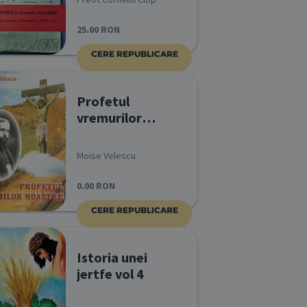
25.00
RON
CERE REPUBLICARE
Profetul
vremurilor
noastre vol 3
Moise Velescu
0.00
RON
CERE REPUBLICARE
Istoria unei
jertfe vol 4