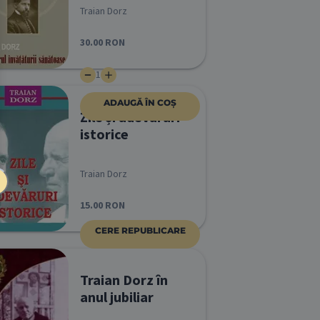
Traian Dorz
30.00
RON
1
ADAUGĂ ÎN COȘ
Zile și adevăruri
istorice
Traian Dorz
15.00
RON
CERE REPUBLICARE
Traian Dorz în
anul jubiliar