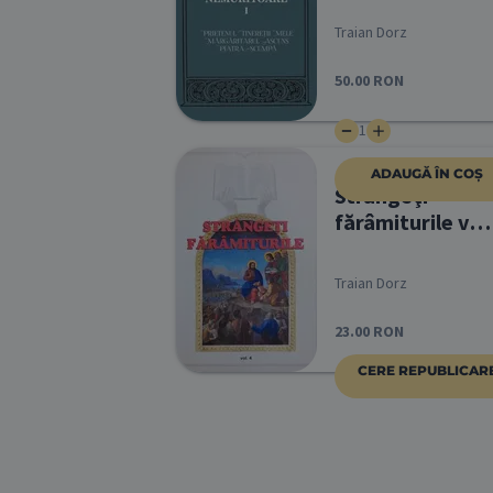
Traian Dorz
50.00
RON
1
ADAUGĂ ÎN COȘ
Strângeţi
fărâmiturile vol
4
Traian Dorz
23.00
RON
CERE REPUBLICAR