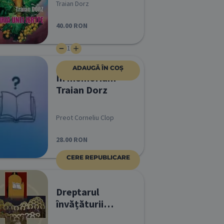
Traian Dorz
40.00
RON
1
ADAUGĂ ÎN COȘ
In memoriam
Traian Dorz
Preot Corneliu Clop
28.00
RON
CERE REPUBLICARE
Dreptarul
învățăturii
sănătoase