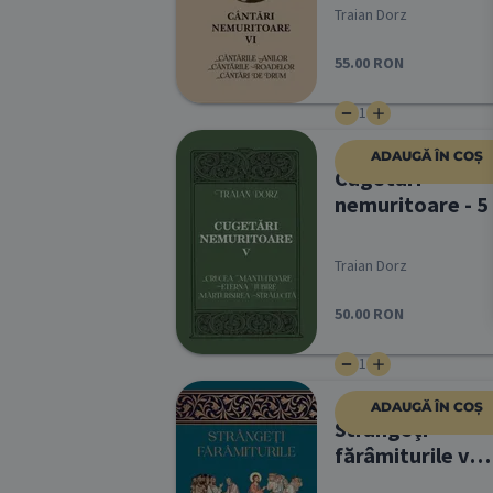
Traian Dorz
55.00
RON
1
ADAUGĂ ÎN COȘ
Cugetări
nemuritoare - 5
Traian Dorz
50.00
RON
1
ADAUGĂ ÎN COȘ
Strângeţi
fărâmiturile vol
7