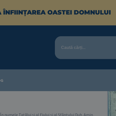
A ÎNFIINȚAREA OASTEI DOMNULUI
Hristos - Mărturia mea
CĂ
OG
Traian Dorz
În numele Tatălui şi al Fiului şi al Sfântului Duh. Amin.
