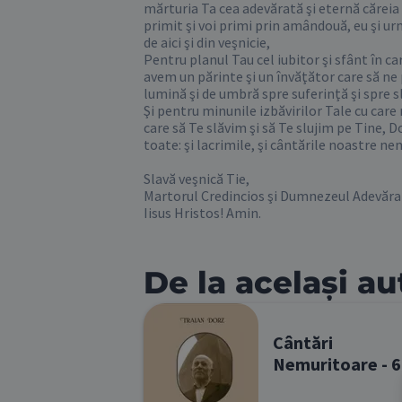
mărturia Ta cea adevărată şi eternă căreia 
primit şi voi primi prin amândouă, eu şi urm
de aici şi din veşnicie,

Pentru planul Tau cel iubitor şi sfânt în ca
avem un părinte şi un învăţător care să ne p
lumină şi de umbră spre suferinţă şi spre sla
Şi pentru minunile izbăvirilor Tale cu care 
care să Te slăvim şi să Te slujim pe Tine, 
toate: şi lacrimile, şi cântările noastre nemu
Slavă veşnică Tie,

Martorul Credincios şi Dumnezeul Adevărat
Iisus Hristos! Amin.
De la același au
Cântări
Nemuritoare - 6