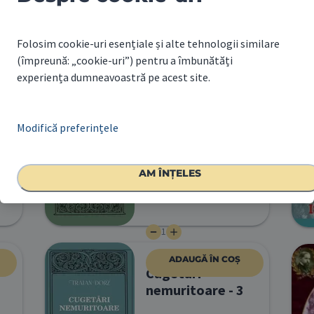
Traian Dorz
10.00
RON
Folosim cookie-uri esențiale și alte tehnologii similare
(împreună: „cookie-uri”) pentru a îmbunătăți
1
experiența dumneavoastră pe acest site.
ADAUGĂ ÎN COȘ
Cugetări
Modifică preferințele
nemuritoare - 4
Traian Dorz
AM ÎNȚELES
50.00
RON
1
ADAUGĂ ÎN COȘ
Cugetări
nemuritoare - 3