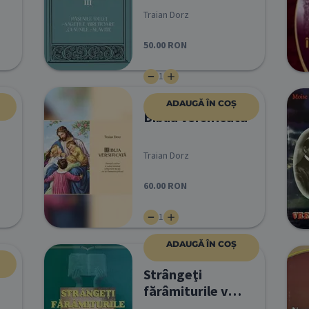
Traian Dorz
50.00
RON
1
ADAUGĂ ÎN COȘ
Biblia versificată
Traian Dorz
60.00
RON
1
ADAUGĂ ÎN COȘ
Strângeţi
fărâmiturile vol
5