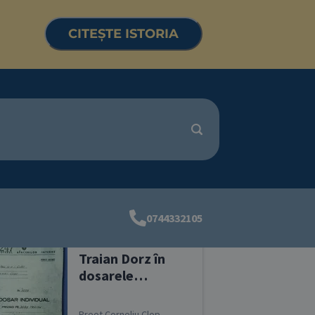
CITEȘTE ISTORIA
RȚI SIMILARE
0744332105
Traian Dorz în
dosarele
Securității
Preot Corneliu Clop