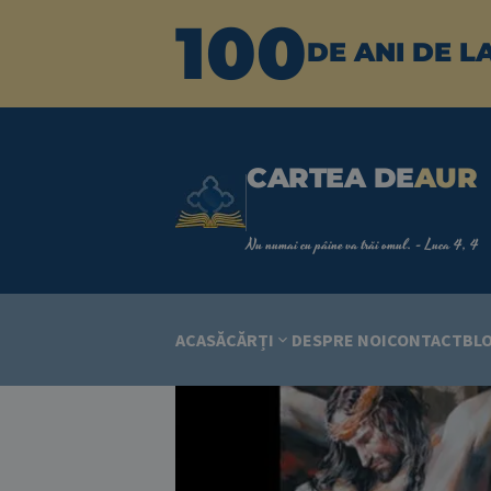
100
DE ANI DE L
CARTEA DE
AUR
Nu numai cu pâine va trăi omul. - Luca 4, 4
ACASĂ
CĂRȚI
DESPRE NOI
CONTACT
BL