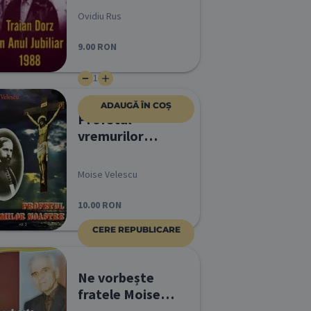
Ovidiu Rus
9.00
RON
1
ADAUGĂ ÎN COȘ
Profetul
vremurilor
noastre vol 2
Moise Velescu
10.00
RON
CERE REPUBLICARE
Ne vorbește
fratele Moise
Velescu