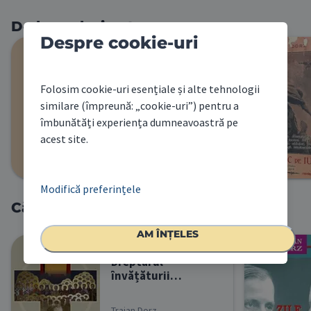
De la același autor
Despre cookie-uri
Cântări
Nemuritoare - 6
Folosim cookie-uri esențiale și alte tehnologii
similare (împreună: „cookie-uri”) pentru a
Traian Dorz
îmbunătăți experiența dumneavoastră pe
acest site.
55.00
RON
1
Modifică preferințele
ADAUGĂ ÎN COȘ
Cărți similare
AM ÎNȚELES
Dreptarul
învățăturii
sănătoase
Traian Dorz