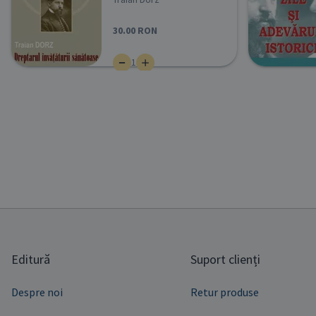
30.00
RON
1
ADAUGĂ ÎN COȘ
Editură
Suport clienți
Despre noi
Retur produse