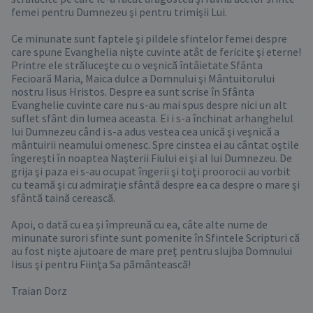
femei pentru Dumnezeu şi pentru trimişii Lui.

Ce minunate sunt faptele şi pildele sfintelor femei despre 
care spune Evanghelia nişte cuvinte atât de fericite şi eterne! 
Printre ele străluceşte cu o veşnică întâietate Sfânta 
Fecioară Maria, Maica dulce a Domnului şi Mântuitorului 
nostru Iisus Hristos. Despre ea sunt scrise în Sfânta 
Evanghelie cuvinte care nu s-au mai spus despre nici un alt 
suflet sfânt din lumea aceasta. Ei i s-a închinat arhanghelul 
lui Dumnezeu când i s-a adus vestea cea unică şi veşnică a 
mântuirii neamului omenesc. Spre cinstea ei au cântat oştile 
îngereşti în noaptea Naşterii Fiului ei şi al lui Dumnezeu. De 
grija şi paza ei s-au ocupat îngerii şi toţi proorocii au vorbit 
cu teamă şi cu admiraţie sfântă despre ea ca despre o mare şi 
sfântă taină cerească.

Apoi, o dată cu ea şi împreună cu ea, câte alte nume de 
minunate surori sfinte sunt pomenite în Sfintele Scripturi că 
au fost nişte ajutoare de mare preţ pentru slujba Domnului 
Iisus şi pentru Fiinţa Sa pământească!

Traian Dorz