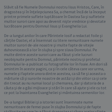
Slăvit să fie Numele Domnului nostru Iisus Hristos, Care, în 
dragostea şi în înţelepciunea Sa, a chemat încă de la început 
printre primele suflete luptătoare în Oastea Sa şi sufletele 
multor surori care apoi au devenit nişte vrednice şi devotate 
lucrătoare pentru Domnul Iisus şi Evanghelia Lui.

De-a lungul anilor în care Părintele Iosif a redactat foile şi 
cărţile Oastei, el a însemnat cu litere nemuritoare numele 
multor surori de-ale noastre şi multe fapte de vitejie 
duhovnicească a lor în slujba şi spre slava Domnului. Pe 
multe dintre aceste surori care au făcut şi ele lucruri 
neobişnuite pentru Domnul, părintele nostru şi profetul 
Domnului le-a publicat cu fotografiile lor în foaie. Am dori să 
amintim în aceste pagini, ca şi în cele câteva care vor urma, 
numele şi faptele unora dintre acestea, ca să fie şi aceasta o 
mărturie că şi surorile noastre de astăzi şi din viitor ca şi cele 
din trecut au nu numai locul şi chemarea, dar şi datoria de a 
căuta şi de a găsi mijloace şi stări în care să ajute şi ele cu tot 
ce pot la înaintarea Evangheliei şi mântuirea semenilor lor.

De-a lungul Bibliei şi a istoriei sunt însemnate nume 
nemuritoare de femei puse în slujba Domnului şi de fapte 
strălucite pe care le-a făcut dragostea şi râvna acelor sfinte 