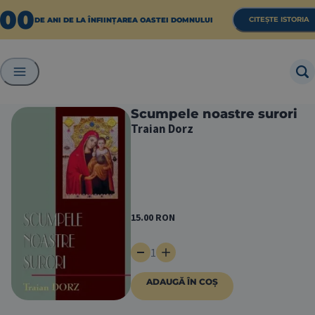
100
CITEȘTE ISTORIA
DE ANI DE LA ÎNFIINȚAREA OASTEI DOMNULUI
Scumpele noastre surori
Traian Dorz
15.00
RON
1
ADAUGĂ ÎN COȘ